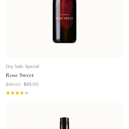
Dry
,
Sale
,
Special
Rose Sweet
$
99.00
$
89.00
Valorad
o con
4.00
de 5