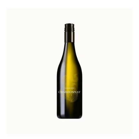
Valorado
con
5.00
de 5