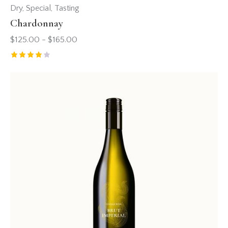
Dry
,
Special
,
Tasting
Chardonnay
$
125.00
-
$
165.00
Valorad
o con
4.00
de 5