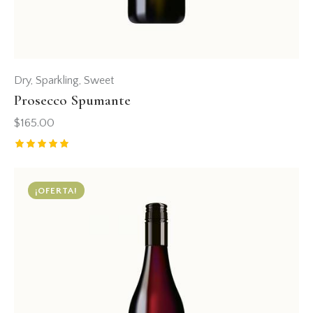
Dry
,
Sparkling
,
Sweet
Prosecco Spumante
$
165.00
Valorado
con
5.00
¡OFERTA!
de 5