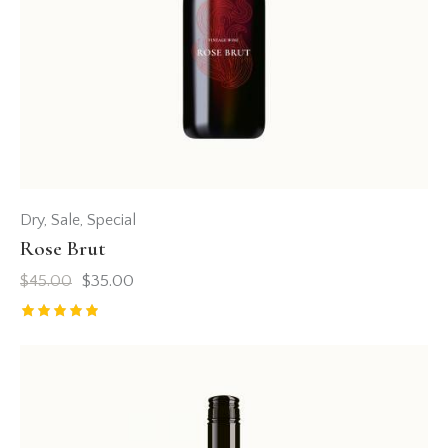
Dry
,
Sale
,
Special
Rose Brut
$
45.00
$
35.00
Valorado
con
5.00
de 5