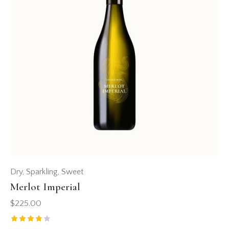
Dry
,
Sparkling
,
Sweet
Merlot Imperial
$
225.00