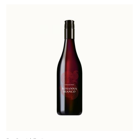
Valorad
o con
4.00
de 5