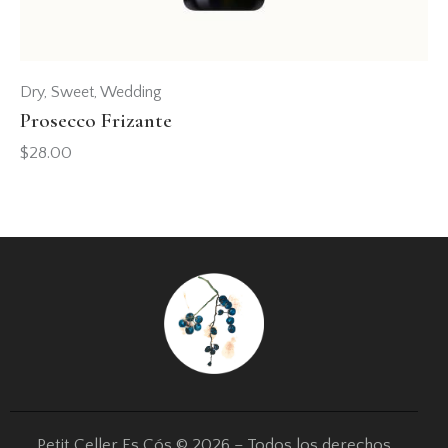
Dry
,
Sweet
,
Wedding
Prosecco Frizante
$
28.00
Petit Celler Es Cós © 2026 – Todos los derechos