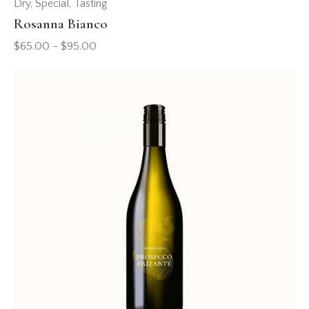
Dry
,
Special
,
Tasting
Rosanna Bianco
$
65.00
-
$
95.00