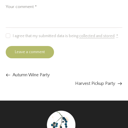
I agree that my submitted data is being
collected and stored
.
*
Autumn Wine Party
Harvest Pickup Party